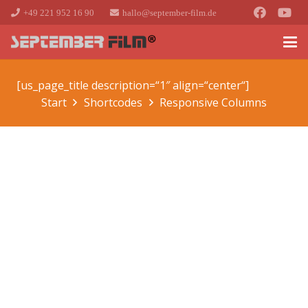
+49 221 952 16 90
hallo@september-film.de
[us_page_title description=“1″ align=“center“]
Start
Shortcodes
Responsive Columns