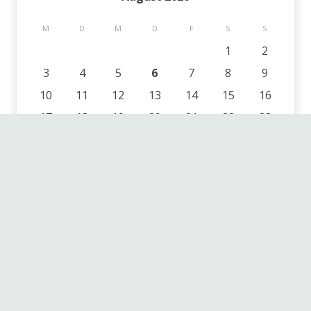
M
D
M
D
F
S
S
1
2
3
4
5
6
7
8
9
10
11
12
13
14
15
16
17
18
19
20
21
22
23
24
25
26
27
28
29
30
31
« Feb.
Schlagwörter
beauty
action
animals
audio
branding
blockquote
design
business
girl
coding
gallery