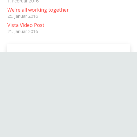
1. Februar 2016
We’re all working together
25. Januar 2016
Vista Video Post
21. Januar 2016
August 2026
M
D
M
D
F
S
S
1
2
3
4
5
6
7
8
9
10
11
12
13
14
15
16
17
18
19
20
21
22
23
24
25
26
27
28
29
30
31