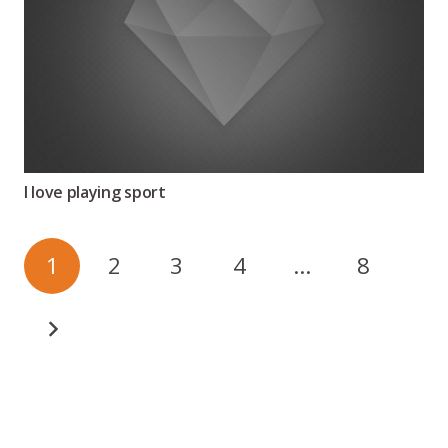
I love playing sport
1
2
3
4
…
8