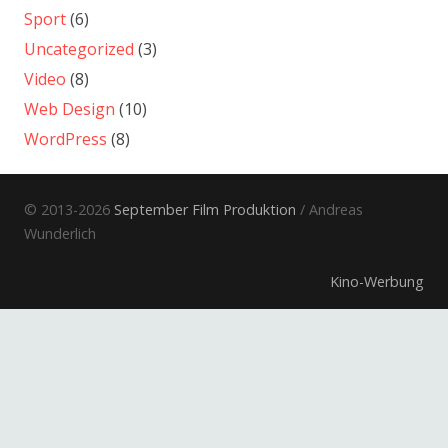
Sport
(6)
Uncategorized
(3)
Video
(8)
Web Design
(10)
WordPress
(8)
© 2013-2026
September Film Produktion
/ Andreas
Wunderlich
Kino-Werbung
Electronic Press Kits
Informationsfilm
Dokumentarfilm