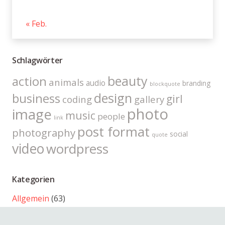
« Feb.
Schlagwörter
beauty
action
animals
audio
branding
blockquote
design
business
girl
coding
gallery
photo
image
music
people
link
post format
photography
social
quote
video
wordpress
Kategorien
Allgemein
(63)
Coding
(5)