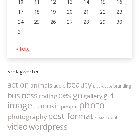
10
11
12
13
14
15
16
17
18
19
20
21
22
23
24
25
26
27
28
29
30
31
« Feb.
Schlagwörter
beauty
action
animals
audio
branding
blockquote
design
business
girl
coding
gallery
photo
image
music
people
link
post format
photography
social
quote
video
wordpress