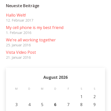
Neueste Beiträge
Hallo Welt!
12. Februar 2017
My cell phone is my best friend
1. Februar 2016
We’re all working together
25. Januar 2016
Vista Video Post
21. Januar 2016
August 2026
M
D
M
D
F
S
S
1
2
3
4
5
6
7
8
9