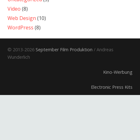
Video
(8)
Web Design
(10)
WordPress
(8)
© 2013-2026
September Film Produktion
/ Andreas
Wunderlich
Kino-Werbung
Electronic Press Kits
Informationsfilm
Dokumentarfilm
Musikfilm