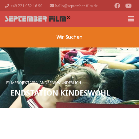
+49 221 952 16 90
hallo@september-film.de
Wir Suchen
FILMPROJEKT VON ANDREAS WUNDERLICH
ENDSTATION KINDESWOHL