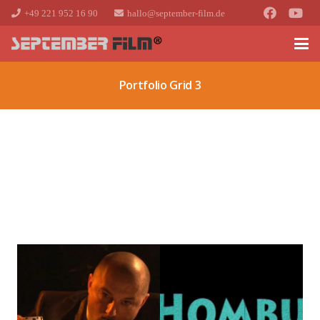
+49 221 952 16 90
hallo@september-film.de
Portfolio Grid 3