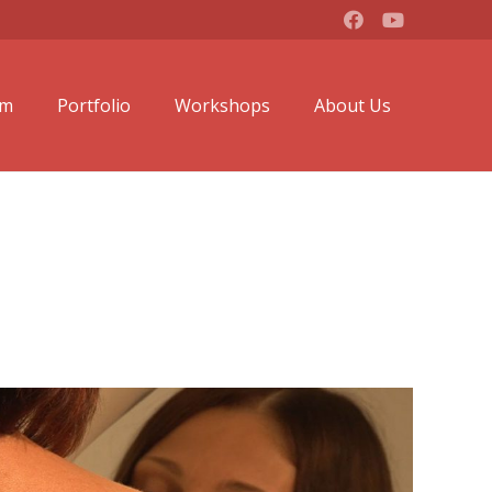
lm
Portfolio
Workshops
About Us