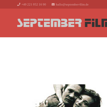
+49 221 952 16 90
hallo@september-film.de