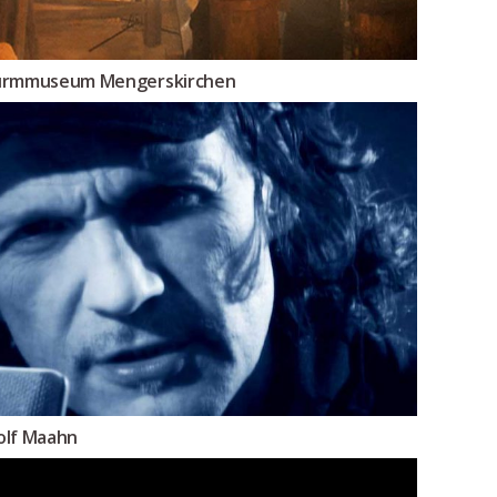
rmmuseum Mengerskirchen
lf Maahn