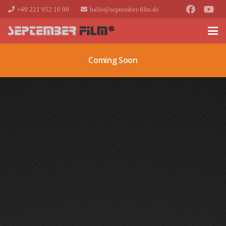
+49 221 952 16 90
hallo@september-film.de
Coming Soon