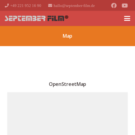
+49 221 952 16 90
hallo@september-film.de
Map
OpenStreetMap