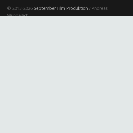
© 2013-2026
September Film Produktion
/ Andreas
Wunderlich
Kino-Werbung
Electronic Press Kits
Informationsfilm
Dokumentarfilm
Musikfilm
Spielfilm
Impressum
Kontakt